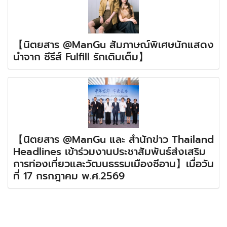
【นิตยสาร @ManGu สัมภาษณ์พิเศษนักแสดง
นำจาก ซีรีส์ Fulfill รักเติมเต็ม】
【นิตยสาร @ManGu และ สำนักข่าว Thailand
Headlines เข้าร่วมงานประชาสัมพันธ์ส่งเสริม
การท่องเที่ยวและวัฒนธรรมเมืองซีอาน】เมื่อวัน
ที่ 17 กรกฎาคม พ.ศ.2569