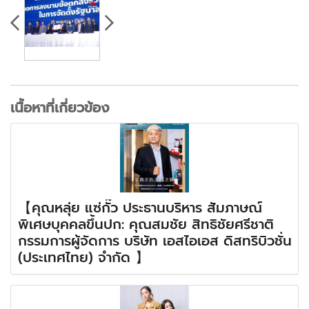
เนื้อหาที่เกี่ยวข้อง
【คุณหลุ่ย แซ่กั๊ว ประธานบริหาร สัมภาษณ์
พิเศษบุคคลขึ้นปก: คุณสมชัย สิทธิชัยศรีชาติ
กรรมการผู้จัดการ บริษัท เอสไอเอส ดิสทริบิวชั่น
(ประเทศไทย) จำกัด 】