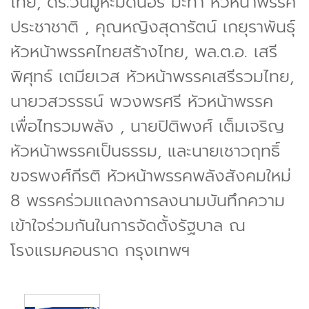
ไทย, ดร.วันมูหะมัดนอร์ มะทา หัวหน้าพรรค
ประชาชาติ , คุณหญิงสุดารัตน์ เกยุราพันธุ์
หัวหน้าพรรคไทยสร้างไทย, พล.ต.อ. เสรี
พิศุทธ์ เตมียเวส หัวหน้าพรรคเสรีรวมไทย,
นายวสวรรธน์ พวงพรศรี หัวหน้าพรรค
เพื่อไทรวมพลัง , นายปิติพงศ์ เต็มเจริญ
หัวหน้าพรรคเป็นธรรม, และนายเชาวฤทธิ์
ขจรพงศ์กีรติ หัวหน้าพรรคพลังสังคมใหม่
8 พรรคร่วมแถลงการลงนามบันทึกความ
เข้าใจร่วมกันในการจัดตั้งรัฐบาล ณ
โรงแรมคอนราด กรุงเทพฯ