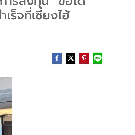
ารลงทุน “ข้อได้
จที่เซี่ยงไฮ้