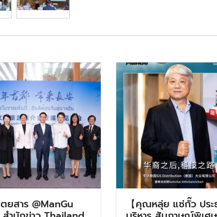
ิตยสาร @ManGu
【คุณหลุ่ย แซ่กั๊ว ประ
 สำนักข่าว Thailand
บริหาร สัมภาษณ์พิเศษ