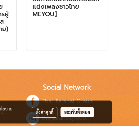
ย
แต่งเพลงชาวไทย
รผู้
MEYOU】
อส
ไทย)
Social Network
Thai Jiaranai Group
นโยบาย
82
ตั้งค่าคุกกี้
ยอมรับทั้งหมด
thaijiaranaigroup
.th
Thai Jairanai Group