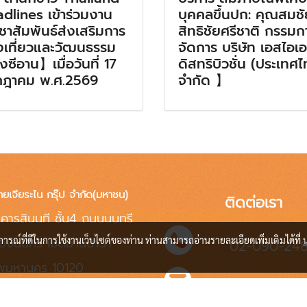
dlines เข้าร่วมงาน
บุคคลขึ้นปก: คุณสมชั
ชาสัมพันธ์ส่งเสริมการ
สิทธิชัยศรีชาติ กรรมกา
งเที่ยวและวัฒนธรรม
จัดการ บริษัท เอสไอเ
งซีอาน】เมื่อวันที่ 17
ดิสทริบิวชั่น (ประเทศ
กฎาคม พ.ศ.2569
จำกัด 】
ทยเจียระไน กรุ๊ป จำกัด(มหาชน)
ติดต่อเรา
คารสินนที ชั้น4 ถนนนนทรี
่องนนทรี เขตยานนาวา
บการณ์ที่ดีในการใช้งานเว็บไซต์ของท่าน ท่านสามารถอ่านรายละเอียดเพิ่มเติมได้ที่
02-090-24
ทพมหานคร 10120
info@jrnen.co