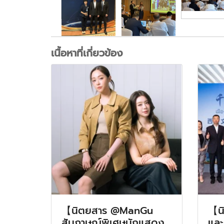
เนื้อหาที่เกี่ยวข้อง
【นิตยสาร @ManGu
【น
สัมภาษณ์พิเศษนักแสดง
และ