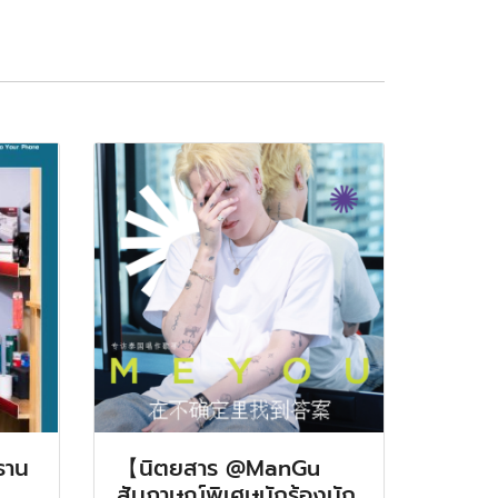
ธาน
【นิตยสาร @ManGu
สัมภาษณ์พิเศษนักร้องนัก