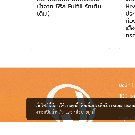
นำจาก ซีรีส์ Fulfill รักเติม
Hea
เต็ม】
ประ
ท่อ
เมือ
กร
บริษัท ไ
103 อา
แขวงช
เว็บไซต์นี้มีการใช้งานคุกกี้ เพื่อเพิ่มประสิทธิภาพและประส
ความเป็นส่วนตัว
และ
นโยบายคุกกี้
กรุงเ