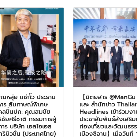
ณหลุ่ย แซ่กั๊ว ประธาน
【นิตยสาร @ManGu
หาร สัมภาษณ์พิเศษ
และ สำนักข่าว Thaila
คลขึ้นปก: คุณสมชัย
Headlines เข้าร่วมงา
ธิชัยศรีชาติ กรรมการผู้
ประชาสัมพันธ์ส่งเสริ
การ บริษัท เอสไอเอส
ท่องเที่ยวและวัฒนธร
ทริบิวชั่น (ประเทศไทย)
เมืองซีอาน】เมื่อวันที่ 