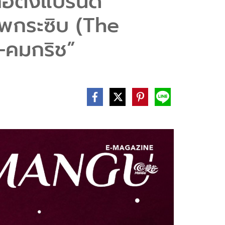
อตั้งแบรนด์
พกระซิบ (The
-คมกริช”