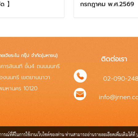
ัด 】
กรกฎาคม พ.ศ.2569
ทยเจียระไน กรุ๊ป จำกัด(มหาชน)
ติดต่อเรา
คารสินนที ชั้น4 ถนนนนทรี
่องนนทรี เขตยานนาวา
02-090-24
ทพมหานคร 10120
info@jrnen.co
บการณ์ที่ดีในการใช้งานเว็บไซต์ของท่าน ท่านสามารถอ่านรายละเอียดเพิ่มเติมได้ที่