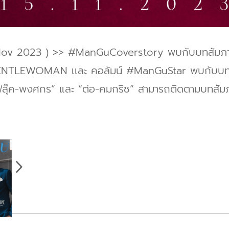
Nov 2023 ) >> #ManGuCoverstory พบกับบทสัมภ
 GENTLEWOMAN เเละ คอลัมน์ #ManGuStar พบกับบท
ฟลุ๊ค-พงศกร” และ “ต่อ-คมกริช” สามารถติดตามบทสั