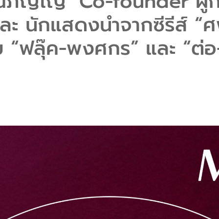
ิญโญ" Co-founder ผู้ก่
 นักแสดงนำจากซีรีส์ “ศ
 “ฟลุ๊ค-พงศกร” และ “ต่อ