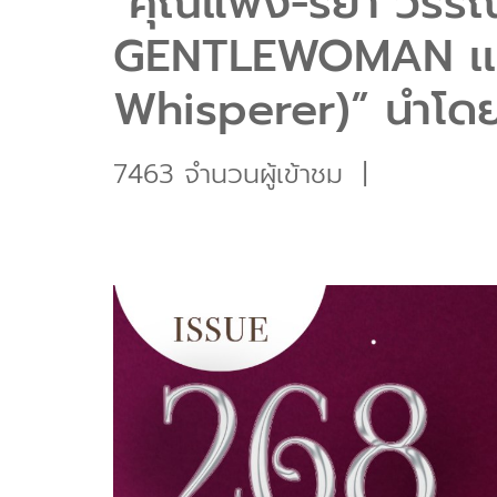
"คุณแพง-รยา วรรณภ
GENTLEWOMAN เเละ
Whisperer)” นำโดย
7463 จำนวนผู้เข้าชม
|