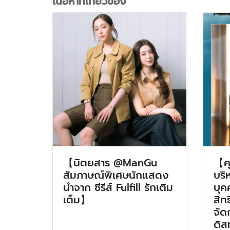
เนื้อหาที่เกี่ยวข้อง
【นิตยสาร @ManGu
【คุ
สัมภาษณ์พิเศษนักแสดง
บริ
นำจาก ซีรีส์ Fulfill รักเติม
บุค
เต็ม】
สิท
จัด
ดิส