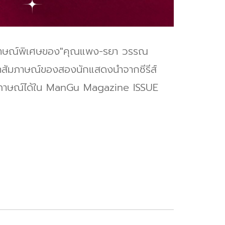
าษณ์พิเศษของ"คุณแพง-รยา วรรณ
สัมภาษณ์ของสองนักแสดงนำจากซีรีส์
มภาษณ์ได้ใน ManGu Magazine ISSUE