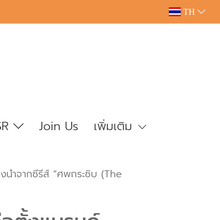
TH
SR
Join Us
เพิ่มเติม
ำจากซีรีส์ “ศพกระซิบ (The