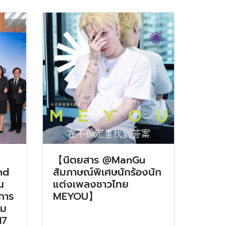
【นิตยสาร @ManGu
nd
สัมภาษณ์พิเศษนักร้องนัก
น
แต่งเพลงชาวไทย
มการ
MEYOU】
รม
17