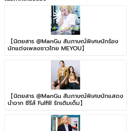
【นิตยสาร @ManGu สัมภาษณ์พิเศษนักร้อง
นักแต่งเพลงชาวไทย MEYOU】
【นิตยสาร @ManGu สัมภาษณ์พิเศษนักแสดง
นำจาก ซีรีส์ Fulfill รักเติมเต็ม】