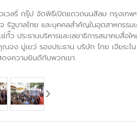
 จิวเวลรี่ กรุ๊ป จัดพิธีเปิดแถวถนนสีลม กรุงเท
ิจ รัฐบาลไทย และบุคคลสำคัญในอุตสาหกรรมเ
ซ่กั๊ว ประธานบริหารและเลขาธิการสมาคมสื่อใหม่
ุณจง มู่เยว่ รองประธาน บริษัท ไทย เจียระไน 
อแสดงความยินดีกับพวกเขา