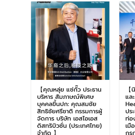
【คุณหลุ่ย แซ่กั๊ว ประธาน
【น
บริหาร สัมภาษณ์พิเศษ
และ
บุคคลขึ้นปก: คุณสมชัย
Hea
สิทธิชัยศรีชาติ กรรมการผู้
ประ
จัดการ บริษัท เอสไอเอส
ท่อ
ดิสทริบิวชั่น (ประเทศไทย)
เมือ
จำกัด 】
กร