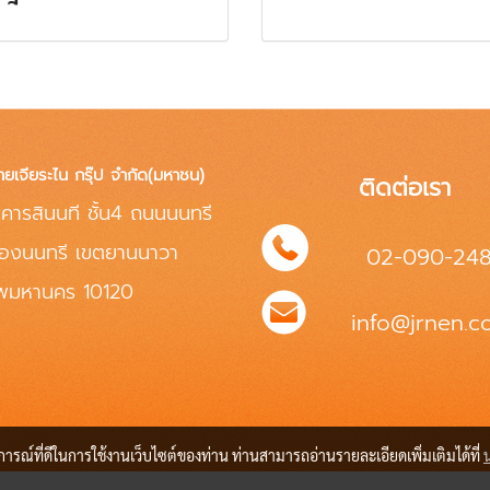
ทยเจียระไน กรุ๊ป จำกัด(มหาชน)
ติดต่อเรา
คารสินนที ชั้น4 ถนนนนทรี
่องนนทรี เขตยานนาวา
02-090-24
ทพมหานคร 10120
info@jrnen.co
บการณ์ที่ดีในการใช้งานเว็บไซต์ของท่าน ท่านสามารถอ่านรายละเอียดเพิ่มเติมได้ที่