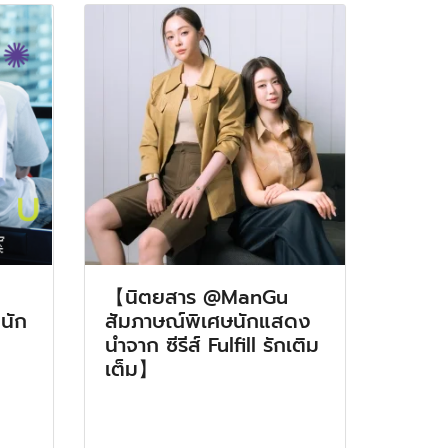
【นิตยสาร @ManGu
นัก
สัมภาษณ์พิเศษนักแสดง
นำจาก ซีรีส์ Fulfill รักเติม
เต็ม】