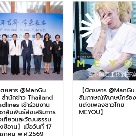
ิตยสาร @ManGu
【นิตยสาร @ManGu
 สำนักข่าว Thailand
สัมภาษณ์พิเศษนักร้อง
dlines เข้าร่วมงาน
แต่งเพลงชาวไทย
ชาสัมพันธ์ส่งเสริมการ
MEYOU】
งเที่ยวและวัฒนธรรม
งซีอาน】เมื่อวันที่ 17
กฎาคม พ.ศ.2569