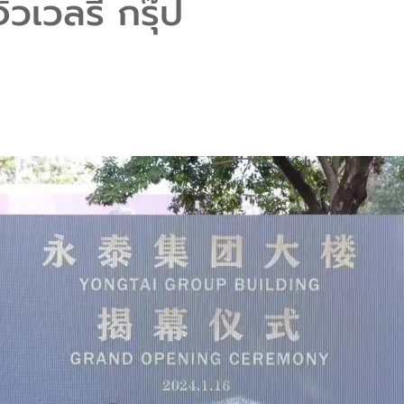
ิวเวลรี่ กรุ๊ป