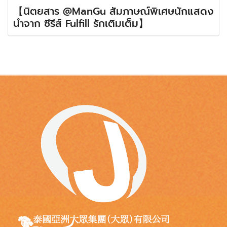
【นิตยสาร @ManGu สัมภาษณ์พิเศษนักแสดง
นำจาก ซีรีส์ Fulfill รักเติมเต็ม】