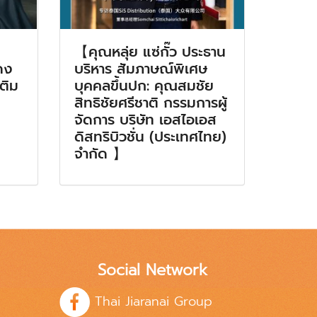
【คุณหลุ่ย แซ่กั๊ว ประธาน
ดง
บริหาร สัมภาษณ์พิเศษ
เติม
บุคคลขึ้นปก: คุณสมชัย
สิทธิชัยศรีชาติ กรรมการผู้
จัดการ บริษัท เอสไอเอส
ดิสทริบิวชั่น (ประเทศไทย)
จำกัด 】
Social Network
Thai Jiaranai Group