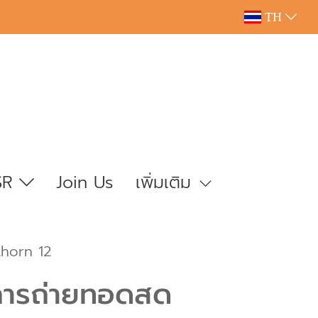
TH
SR
Join Us
เพิ่มเติม
thorn 12
ินการถ่ายทอดสด