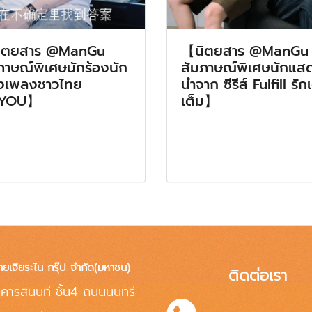
ิตยสาร @ManGu
【นิตยสาร @ManGu
ภาษณ์พิเศษนักร้องนัก
สัมภาษณ์พิเศษนักแส
งเพลงชาวไทย
นำจาก ซีรีส์ Fulfill รัก
YOU】
เต็ม】
ทยเจียระไน กรุ๊ป จำกัด(มหาชน)
ติดต่อเรา
คารสินนที ชั้น4 ถนนนนทรี