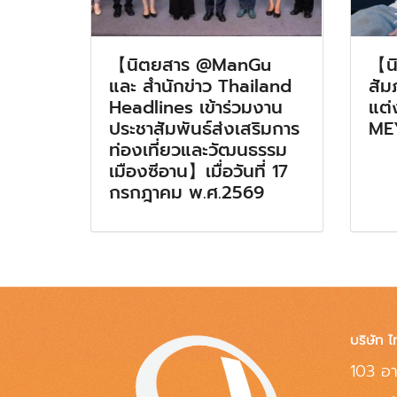
【นิตยสาร @ManGu
【น
และ สำนักข่าว Thailand
สัม
Headlines เข้าร่วมงาน
แต่
ประชาสัมพันธ์ส่งเสริมการ
ME
ท่องเที่ยวและวัฒนธรรม
เมืองซีอาน】เมื่อวันที่ 17
กรกฎาคม พ.ศ.2569
บริษัท ไ
103 อา