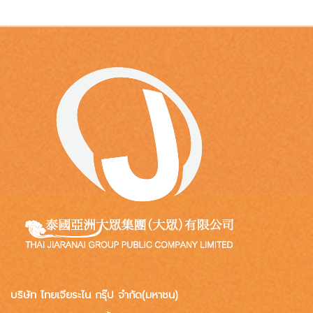
บริษัท ไทยเจียระไน กรุ๊ป จำกัด(มหาชน)