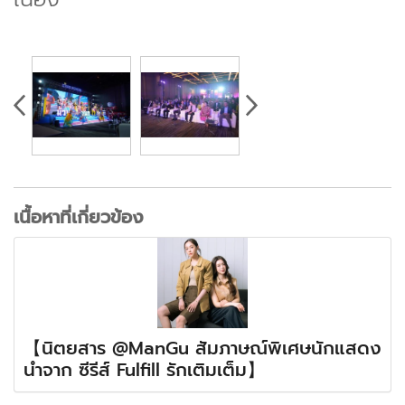
เนื้อหาที่เกี่ยวข้อง
【นิตยสาร @ManGu สัมภาษณ์พิเศษนักแสดง
นำจาก ซีรีส์ Fulfill รักเติมเต็ม】