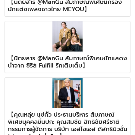
【นิตยสาร @ManGu สัมภาษณ์พิเศษนักร้อง
นักแต่งเพลงชาวไทย MEYOU】
【นิตยสาร @ManGu สัมภาษณ์พิเศษนักแสดง
นำจาก ซีรีส์ Fulfill รักเติมเต็ม】
【คุณหลุ่ย แซ่กั๊ว ประธานบริหาร สัมภาษณ์
พิเศษบุคคลขึ้นปก: คุณสมชัย สิทธิชัยศรีชาติ
กรรมการผู้จัดการ บริษัท เอสไอเอส ดิสทริบิวชั่น