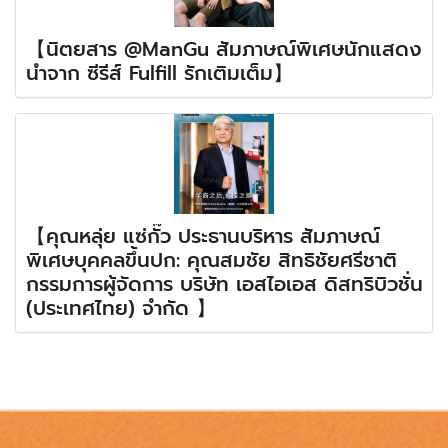
【นิตยสาร @ManGu สัมภาษณ์พิเศษนักแสดง
นำจาก ซีรีส์ Fulfill รักเติมเต็ม】
【คุณหลุ่ย แซ่กั๊ว ประธานบริหาร สัมภาษณ์
พิเศษบุคคลขึ้นปก: คุณสมชัย สิทธิชัยศรีชาติ
กรรมการผู้จัดการ บริษัท เอสไอเอส ดิสทริบิวชั่น
(ประเทศไทย) จำกัด 】