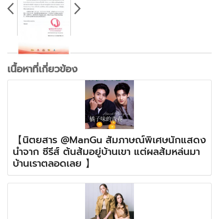
เนื้อหาที่เกี่ยวข้อง
【นิตยสาร @ManGu สัมภาษณ์พิเศษนักแสดง
นำจาก ซีรีส์ ต้นส้มอยู่บ้านเขา แต่ผลส้มหล่นมา
บ้านเราตลอดเลย 】