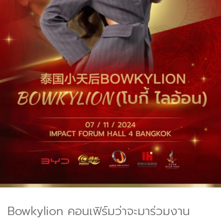
Bowkylion คอนเฟิร์มว่าจะมาร่วมงาน