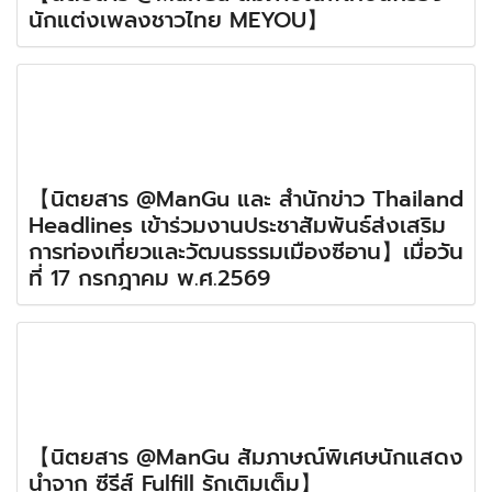
นักแต่งเพลงชาวไทย MEYOU】
【นิตยสาร @ManGu และ สำนักข่าว Thailand
Headlines เข้าร่วมงานประชาสัมพันธ์ส่งเสริม
การท่องเที่ยวและวัฒนธรรมเมืองซีอาน】เมื่อวัน
ที่ 17 กรกฎาคม พ.ศ.2569
【นิตยสาร @ManGu สัมภาษณ์พิเศษนักแสดง
นำจาก ซีรีส์ Fulfill รักเติมเต็ม】