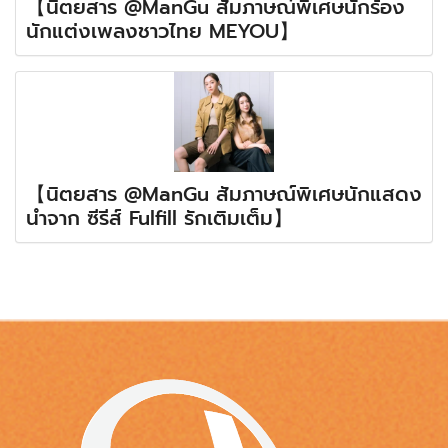
【นิตยสาร @ManGu สัมภาษณ์พิเศษนักร้อง
นักแต่งเพลงชาวไทย MEYOU】
【นิตยสาร @ManGu สัมภาษณ์พิเศษนักแสดง
นำจาก ซีรีส์ Fulfill รักเติมเต็ม】