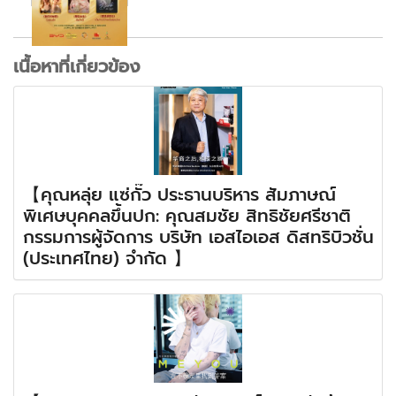
เนื้อหาที่เกี่ยวข้อง
【คุณหลุ่ย แซ่กั๊ว ประธานบริหาร สัมภาษณ์
พิเศษบุคคลขึ้นปก: คุณสมชัย สิทธิชัยศรีชาติ
กรรมการผู้จัดการ บริษัท เอสไอเอส ดิสทริบิวชั่น
(ประเทศไทย) จำกัด 】