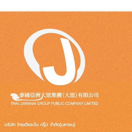
บริษัท ไทยเจียระไน กรุ๊ป จำกัด(มหาชน)