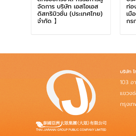
จัดการ บริษัท เอสไอเอส
ท่อ
ดิสทริบิวชั่น (ประเทศไทย)
เมือ
จำกัด 】
กร
บริษัท ไ
103 อา
แขวงช
กรุงเ