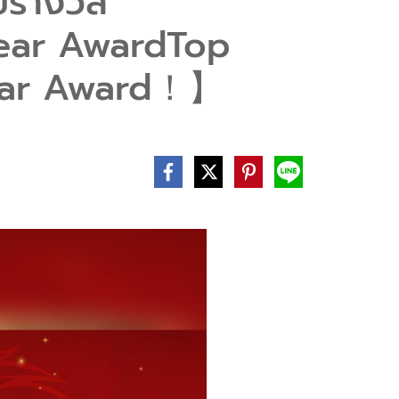
บรางวัล
Year AwardTop
 Year Award！】