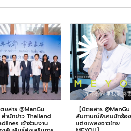
ิตยสาร @ManGu
【นิตยสาร @ManGu
 สำนักข่าว Thailand
สัมภาษณ์พิเศษนักร้อง
dlines เข้าร่วมงาน
แต่งเพลงชาวไทย
ชาสัมพันธ์ส่งเสริมการ
MEYOU】