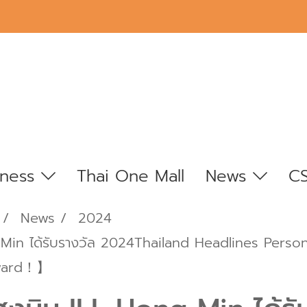
iness
Thai One Mall
News
C
News
2024
 Min ได้รับรางวัล 2024Thailand Headlines Perso
Award！】