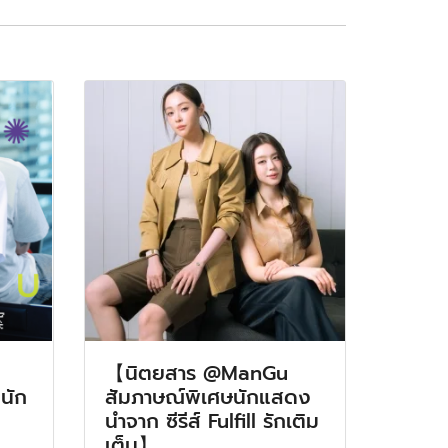
【นิตยสาร @ManGu
นัก
สัมภาษณ์พิเศษนักแสดง
นำจาก ซีรีส์ Fulfill รักเติม
เต็ม】