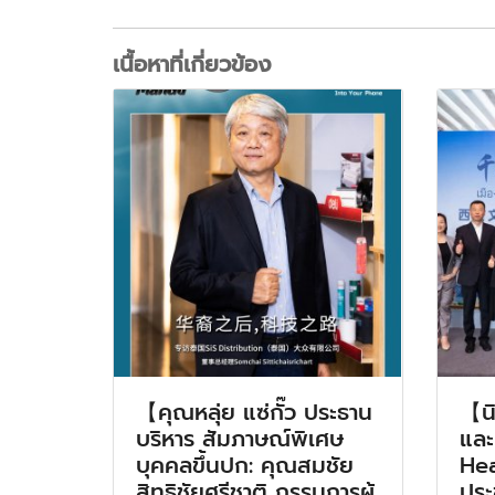
เนื้อหาที่เกี่ยวข้อง
【คุณหลุ่ย แซ่กั๊ว ประธาน
【น
บริหาร สัมภาษณ์พิเศษ
และ
บุคคลขึ้นปก: คุณสมชัย
Hea
สิทธิชัยศรีชาติ กรรมการผู้
ประ