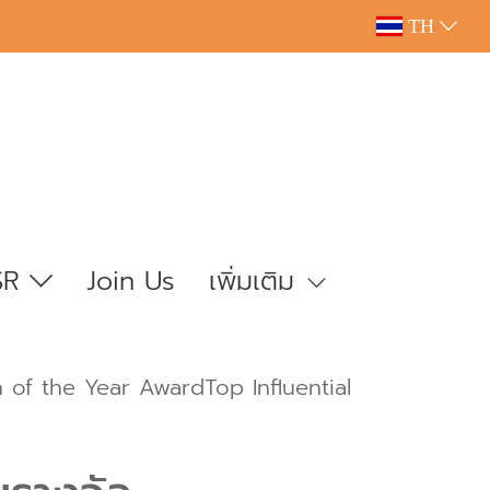
TH
SR
Join Us
เพิ่มเติม
n of the Year AwardTop Influential