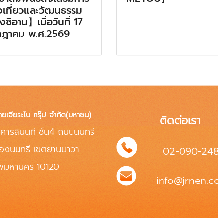
งเที่ยวและวัฒนธรรม
งซีอาน】เมื่อวันที่ 17
กฎาคม พ.ศ.2569
ทยเจียระไน กรุ๊ป จำกัด(มหาชน)
ติดต่อเรา
คารสินนที ชั้น4 ถนนนนทรี
่องนนทรี เขตยานนาวา
02-090-24
ทพมหานคร 10120
info@jrnen.co