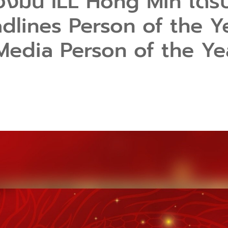
ฮงมิน ILL Hong Min ได้รั
dlines Person of the 
al Media Person of the