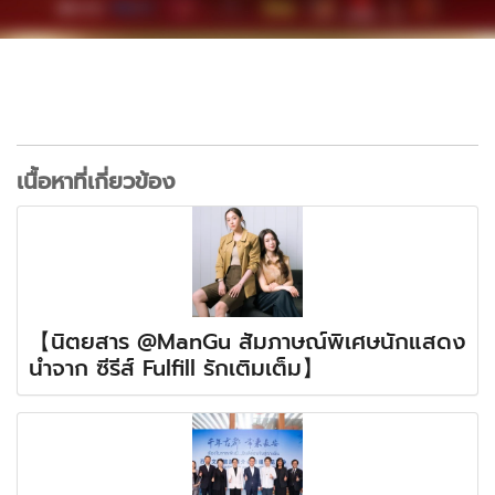
เนื้อหาที่เกี่ยวข้อง
【นิตยสาร @ManGu สัมภาษณ์พิเศษนักแสดง
นำจาก ซีรีส์ Fulfill รักเติมเต็ม】