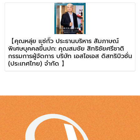
【คุณหลุ่ย แซ่กั๊ว ประธานบริหาร สัมภาษณ์
พิเศษบุคคลขึ้นปก: คุณสมชัย สิทธิชัยศรีชาติ
กรรมการผู้จัดการ บริษัท เอสไอเอส ดิสทริบิวชั่น
(ประเทศไทย) จำกัด 】