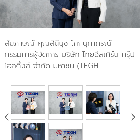
สัมภาษณ์ คุณสินีนุช โกกนุทาภรณ์
กรรมการผู้จัดการ บริษัท ไทยอีสเทิร์น กรุ๊ป
โฮลดิ้งส์ จำกัด มหาชน (TEGH