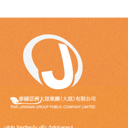
บริษัท ไทยเจียระไน กรุ๊ป จำกัด(มหาชน)