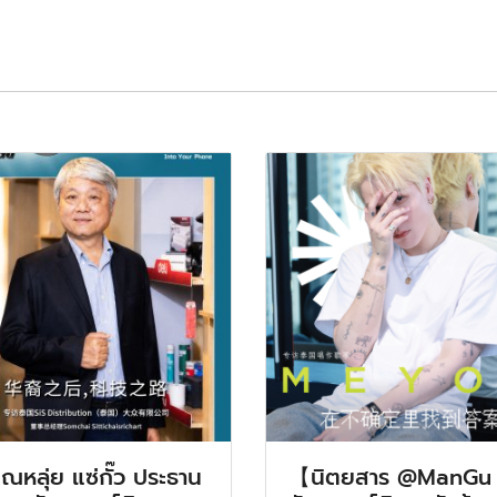
ณหลุ่ย แซ่กั๊ว ประธาน
【นิตยสาร @ManGu