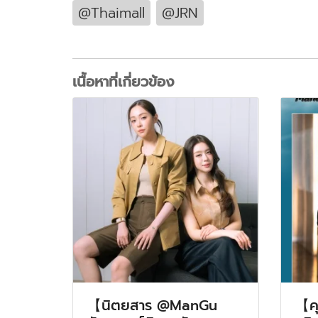
@Thaimall
@JRN
เนื้อหาที่เกี่ยวข้อง
【นิตยสาร @ManGu
【คุ