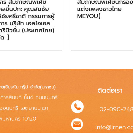
หาร สัมภาษณ์พิเศษ
สัมภาษณ์พิเศษนักร้อง
คลขึ้นปก: คุณสมชัย
แต่งเพลงชาวไทย
ธิชัยศรีชาติ กรรมการผู้
MEYOU】
การ บริษัท เอสไอเอส
ทริบิวชั่น (ประเทศไทย)
ัด 】
ทยเจียระไน กรุ๊ป จำกัด(มหาชน)
ติดต่อเรา
คารสินนที ชั้น4 ถนนนนทรี
่องนนทรี เขตยานนาวา
02-090-24
ทพมหานคร 10120
info@jrnen.co