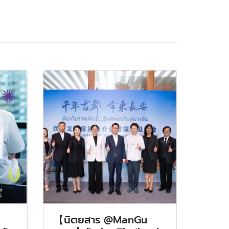
【นิตยสาร @ManGu