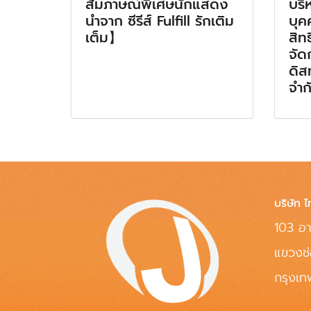
สัมภาษณ์พิเศษนักแสดง
บริ
นำจาก ซีรีส์ Fulfill รักเติม
บุค
เต็ม】
สิท
จัด
ดิส
จำก
บริษัท ไ
103 อา
แขวงช
กรุงเ