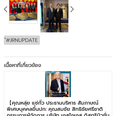
๋#JRNUPDATE
เนื้อหาที่เกี่ยวข้อง
【คุณหลุ่ย แซ่กั๊ว ประธานบริหาร สัมภาษณ์
พิเศษบุคคลขึ้นปก: คุณสมชัย สิทธิชัยศรีชาติ
กรรมการผู้จัดการ บริษัท เอสไอเอส ดิสทริบิวชั่น