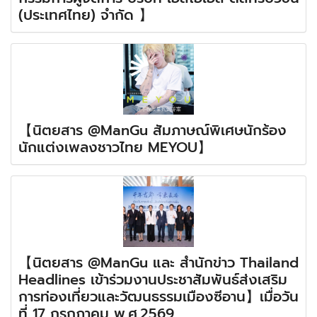
(ประเทศไทย) จำกัด 】
【นิตยสาร @ManGu สัมภาษณ์พิเศษนักร้อง
นักแต่งเพลงชาวไทย MEYOU】
【นิตยสาร @ManGu และ สำนักข่าว Thailand
Headlines เข้าร่วมงานประชาสัมพันธ์ส่งเสริม
การท่องเที่ยวและวัฒนธรรมเมืองซีอาน】เมื่อวัน
ที่ 17 กรกฎาคม พ.ศ.2569