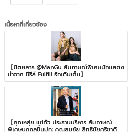
เนื้อหาที่เกี่ยวข้อง
【นิตยสาร @ManGu สัมภาษณ์พิเศษนักแสดง
นำจาก ซีรีส์ Fulfill รักเติมเต็ม】
【คุณหลุ่ย แซ่กั๊ว ประธานบริหาร สัมภาษณ์
พิเศษบุคคลขึ้นปก: คุณสมชัย สิทธิชัยศรีชาติ