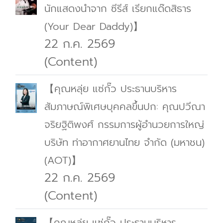
นักแสดงนำจาก ซีรีส์ เรียกแด๊ดสิธาร
(Your Dear Daddy)】
22 ก.ค. 2569
(Content)
【คุณหลุ่ย แซ่กั๊ว ประธานบริหาร
สัมภาษณ์พิเศษบุคคลขึ้นปก: คุณปวีณา
จริยฐิติพงศ์ กรรมการผู้อำนวยการใหญ่
บริษัท ท่าอากาศยานไทย จำกัด (มหาชน)
(AOT)】
22 ก.ค. 2569
(Content)
【คุณหลุ่ย แซ่กั๊ว ประธานบริหาร