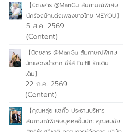
【นิตยสาร @ManGu สัมภาษณ์พิเศษ
นักร้องนักแต่งเพลงชาวไทย MEYOU】
5 ส.ค. 2569
(Content)
【นิตยสาร @ManGu สัมภาษณ์พิเศษ
นักแสดงนำจาก ซีรีส์ Fulfill รักเติม
เต็ม】
22 ก.ค. 2569
(Content)
【คุณหลุ่ย แซ่กั๊ว ประธานบริหาร
สัมภาษณ์พิเศษบุคคลขึ้นปก: คุณสมชัย
สิทธิชัยศรีชาติ กรรมการผู้จัดการ บริษัท