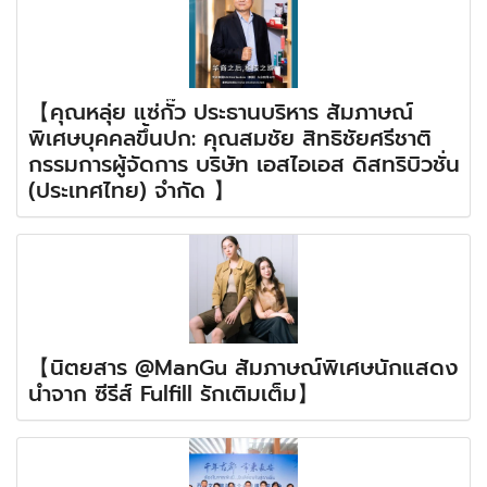
【คุณหลุ่ย แซ่กั๊ว ประธานบริหาร สัมภาษณ์
พิเศษบุคคลขึ้นปก: คุณสมชัย สิทธิชัยศรีชาติ
กรรมการผู้จัดการ บริษัท เอสไอเอส ดิสทริบิวชั่น
(ประเทศไทย) จำกัด 】
【นิตยสาร @ManGu สัมภาษณ์พิเศษนักแสดง
นำจาก ซีรีส์ Fulfill รักเติมเต็ม】