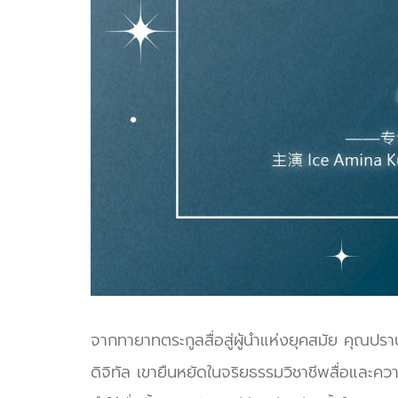
จากทายาทตระกูลสื่อสู่ผู้นำแห่งยุคสมัย คุณปร
ดิจิทัล เขายืนหยัดในจริยธรรมวิชาชีพสื่อและค