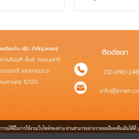
ทยเจียระไน กรุ๊ป จำกัด(มหาชน)
ติดต่อเรา
คารสินนที ชั้น4 ถนนนนทรี
่องนนทรี เขตยานนาวา
02-090-24
ทพมหานคร 10120
info@jrnen.co
บการณ์ที่ดีในการใช้งานเว็บไซต์ของท่าน ท่านสามารถอ่านรายละเอียดเพิ่มเติมได้ที่