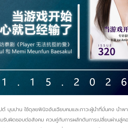
าปต์ บุนปาน ใช้ดุลยพินิจอันเฉียบคมและภาวะผู้นำที่มั่นคง น
วามรับผิดชอบต่อสังคม ควบคู่กับการผลักดันการเปลี่ยนผ่านส