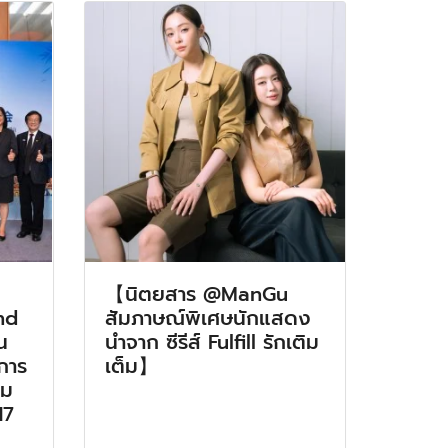
【นิตยสาร @ManGu
nd
สัมภาษณ์พิเศษนักแสดง
น
นำจาก ซีรีส์ Fulfill รักเติม
มการ
เต็ม】
รม
17