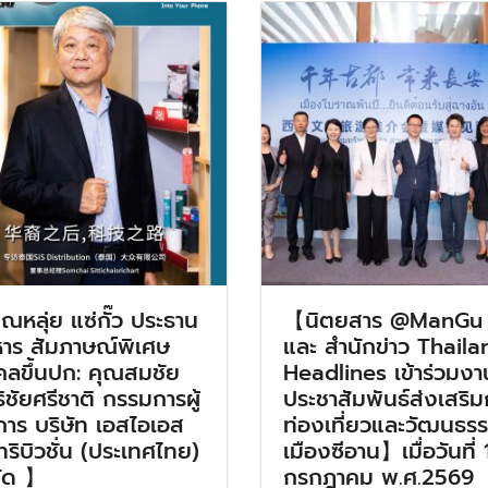
ณหลุ่ย แซ่กั๊ว ประธาน
【นิตยสาร @ManGu
หาร สัมภาษณ์พิเศษ
และ สำนักข่าว Thaila
คลขึ้นปก: คุณสมชัย
Headlines เข้าร่วมงา
ธิชัยศรีชาติ กรรมการผู้
ประชาสัมพันธ์ส่งเสริ
การ บริษัท เอสไอเอส
ท่องเที่ยวและวัฒนธร
ทริบิวชั่น (ประเทศไทย)
เมืองซีอาน】เมื่อวันที่ 
ัด 】
กรกฎาคม พ.ศ.2569