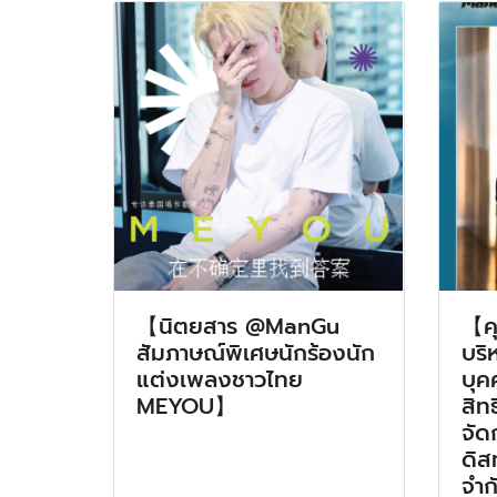
【นิตยสาร @ManGu
【คุ
สัมภาษณ์พิเศษนักร้องนัก
บริ
แต่งเพลงชาวไทย
บุค
MEYOU】
สิท
จัด
ดิส
จำก