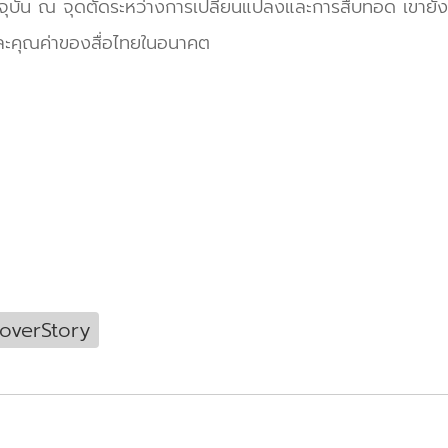
ุคปัจจุบัน ณ จุดตัดระหว่างการเปลี่ยนแปลงและการสืบทอด เขายั
ะคุณค่าของสื่อไทยในอนาคต
verStory