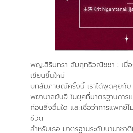
พญ.สิรินทรา สัมฤทธิวณิชชา : เม
เขียนขึ้นใหม่
บทสัมภาษณ์ครั้งนี้ เราได้พูดคุยก
พยาบาลยันฮี ในยุคที่มาตรฐานการแพท
ก่อนสิ่งอื่นใด และเชื่อว่าการแพทย์
ชีวิต
สำหรับเธอ มาตรฐานระดับนานาชาติที