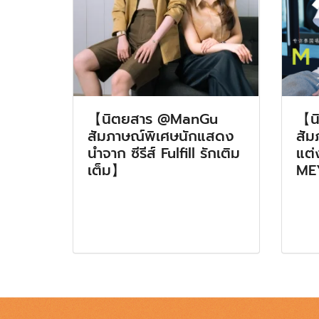
【นิตยสาร @ManGu
【น
สัมภาษณ์พิเศษนักแสดง
สัม
นำจาก ซีรีส์ Fulfill รักเติม
แต่
เต็ม】
ME