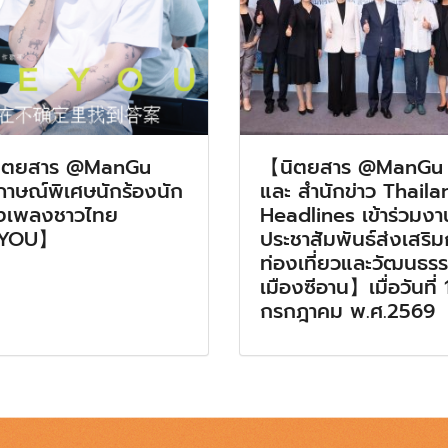
ิตยสาร @ManGu
【นิตยสาร @ManGu
ภาษณ์พิเศษนักร้องนัก
และ สำนักข่าว Thaila
งเพลงชาวไทย
Headlines เข้าร่วมงา
YOU】
ประชาสัมพันธ์ส่งเสริ
ท่องเที่ยวและวัฒนธร
เมืองซีอาน】เมื่อวันที่ 
กรกฎาคม พ.ศ.2569