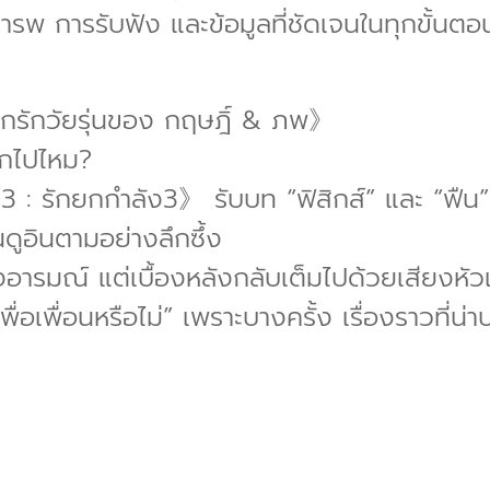
มเคารพ การรับฟัง และข้อมูลที่ชัดเจนในทุกขั้นตอ
อกรักวัยรุ่นของ กฤษฎิ์ & ภพ》
อกไปไหม?
: รักยกกำลัง3》 รับบท “ฟิสิกส์” และ “ฟืน” 
ูอินตามอย่างลึกซึ้ง
อารมณ์ แต่เบื้องหลังกลับเต็มไปด้วยเสียงหัวเ
เพื่อนหรือไม่” เพราะบางครั้ง เรื่องราวที่น่าปร