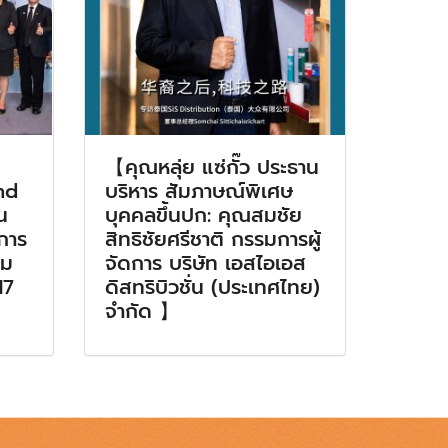
【คุณหลุ่ย แซ่กั๊ว ประธาน
nd
บริหาร สัมภาษณ์พิเศษ
น
บุคคลขึ้นปก: คุณสมชัย
มการ
สิทธิชัยศรีชาติ กรรมการผู้
รม
จัดการ บริษัท เอสไอเอส
17
ดิสทริบิวชั่น (ประเทศไทย)
จำกัด 】