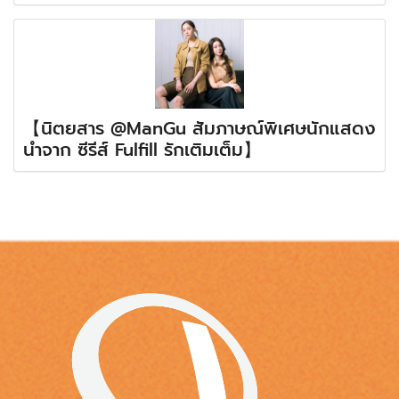
【นิตยสาร @ManGu สัมภาษณ์พิเศษนักแสดง
นำจาก ซีรีส์ Fulfill รักเติมเต็ม】