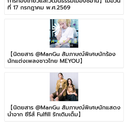
การท่องเที่ยวและวัฒนธรรมเมืองซีอาน】เมื่อวัน
ที่ 17 กรกฎาคม พ.ศ.2569
【นิตยสาร @ManGu สัมภาษณ์พิเศษนักร้อง
นักแต่งเพลงชาวไทย MEYOU】
【นิตยสาร @ManGu สัมภาษณ์พิเศษนักแสดง
นำจาก ซีรีส์ Fulfill รักเติมเต็ม】