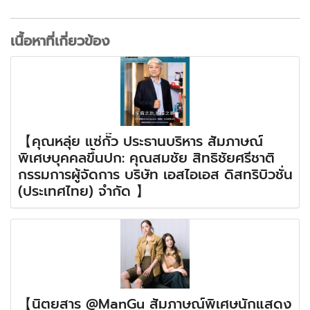
เนื้อหาที่เกี่ยวข้อง
【คุณหลุ่ย แซ่กั๊ว ประธานบริหาร สัมภาษณ์
พิเศษบุคคลขึ้นปก: คุณสมชัย สิทธิชัยศรีชาติ
กรรมการผู้จัดการ บริษัท เอสไอเอส ดิสทริบิวชั่น
(ประเทศไทย) จำกัด 】
【นิตยสาร @ManGu สัมภาษณ์พิเศษนักแสดง