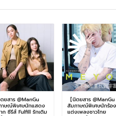
ิตยสาร @ManGu
【นิตยสาร @ManGu
ภาษณ์พิเศษนักแสดง
สัมภาษณ์พิเศษนักร้อง
ก ซีรีส์ Fulfill รักเติม
แต่งเพลงชาวไทย