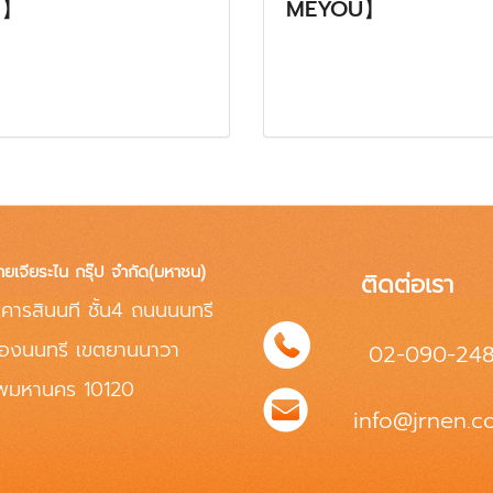
ม】
MEYOU】
ทยเจียระไน กรุ๊ป จำกัด(มหาชน)
ติดต่อเรา
คารสินนที ชั้น4 ถนนนนทรี
่องนนทรี เขตยานนาวา
02-090-24
ทพมหานคร 10120
info@jrnen.co