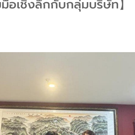
ือเชิงลึกกับกลุ่มบริษัท】