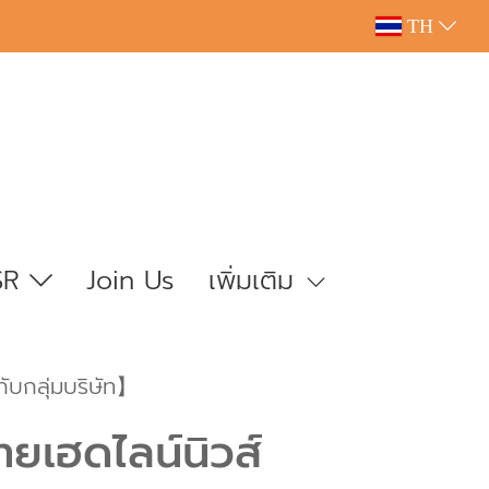
TH
SR
Join Us
เพิ่มเติม
กับกลุ่มบริษัท】
ทยเฮดไลน์นิวส์