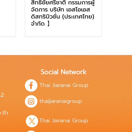
สิทธิชัยศรีชาติ กรรมการผู้
จัดการ บริษัท เอสไอเอส
ดิสทริบิวชั่น (ประเทศไทย)
จำกัด 】
Social Network
Thai Jiaranai Group
82
thaijiaranaigroup
.th
Thai Jairanai Group