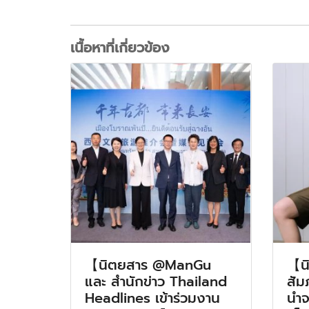
เนื้อหาที่เกี่ยวข้อง
【นิตยสาร @ManGu
【น
และ สำนักข่าว Thailand
สัม
Headlines เข้าร่วมงาน
นำจา