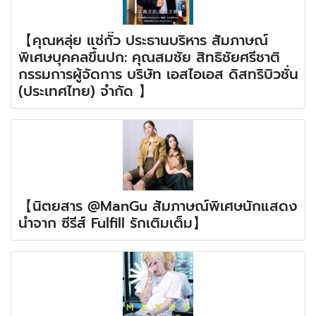
【คุณหลุ่ย แซ่กั๊ว ประธานบริหาร สัมภาษณ์
พิเศษบุคคลขึ้นปก: คุณสมชัย สิทธิชัยศรีชาติ
กรรมการผู้จัดการ บริษัท เอสไอเอส ดิสทริบิวชั่น
(ประเทศไทย) จำกัด 】
【นิตยสาร @ManGu สัมภาษณ์พิเศษนักแสดง
นำจาก ซีรีส์ Fulfill รักเติมเต็ม】