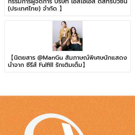
กรรมการผู้จัดการ บริษัท เอสไอเอส ดิสทริบิวชั่น
(ประเทศไทย) จำกัด 】
【นิตยสาร @ManGu สัมภาษณ์พิเศษนักแสดง
นำจาก ซีรีส์ Fulfill รักเติมเต็ม】