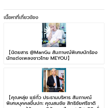
เนื้อหาที่เกี่ยวข้อง
【นิตยสาร @ManGu สัมภาษณ์พิเศษนักร้อง
นักแต่งเพลงชาวไทย MEYOU】
【คุณหลุ่ย แซ่กั๊ว ประธานบริหาร สัมภาษณ์
พิเศษบุคคลขึ้นปก: คุณสมชัย สิทธิชัยศรีชาติ