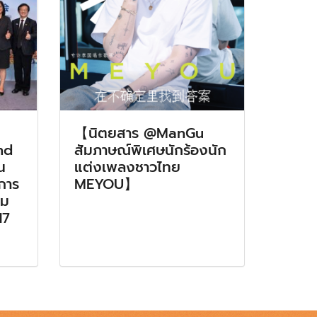
【นิตยสาร @ManGu
nd
สัมภาษณ์พิเศษนักร้องนัก
น
แต่งเพลงชาวไทย
มการ
MEYOU】
รม
17