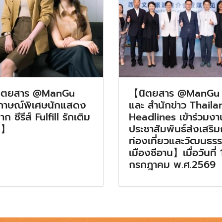
ิตยสาร @ManGu
【นิตยสาร @ManGu
ภาษณ์พิเศษนักแสดง
และ สำนักข่าว Thaila
ก ซีรีส์ Fulfill รักเติม
Headlines เข้าร่วมงา
ม】
ประชาสัมพันธ์ส่งเสริ
ท่องเที่ยวและวัฒนธร
เมืองซีอาน】เมื่อวันที่ 
กรกฎาคม พ.ศ.2569