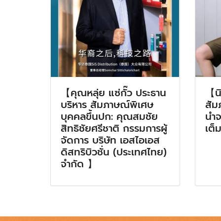
【คุณหลุ่ย แซ่กั๊ว ประธาน
【น
บริหาร สัมภาษณ์พิเศษ
สัม
บุคคลขึ้นปก: คุณสมชัย
นำจา
สิทธิชัยศรีชาติ กรรมการผู้
เต็
จัดการ บริษัท เอสไอเอส
ดิสทริบิวชั่น (ประเทศไทย)
จำกัด 】