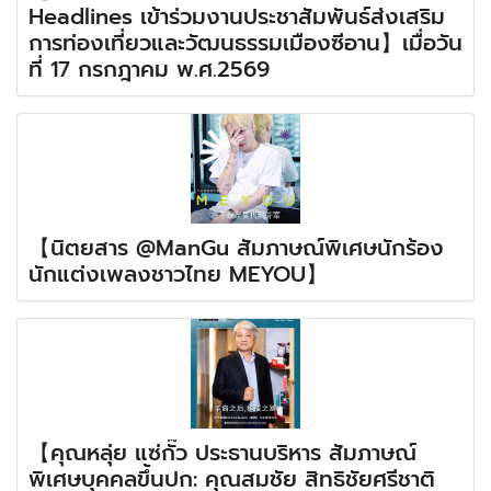
Headlines เข้าร่วมงานประชาสัมพันธ์ส่งเสริม
การท่องเที่ยวและวัฒนธรรมเมืองซีอาน】เมื่อวัน
ที่ 17 กรกฎาคม พ.ศ.2569
【นิตยสาร @ManGu สัมภาษณ์พิเศษนักร้อง
นักแต่งเพลงชาวไทย MEYOU】
【คุณหลุ่ย แซ่กั๊ว ประธานบริหาร สัมภาษณ์
พิเศษบุคคลขึ้นปก: คุณสมชัย สิทธิชัยศรีชาติ