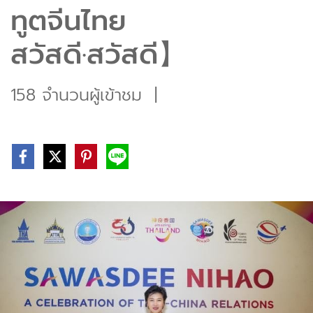
ทูตจีนไทย
สวัสดี·สวัสดี】
158 จำนวนผู้เข้าชม
|