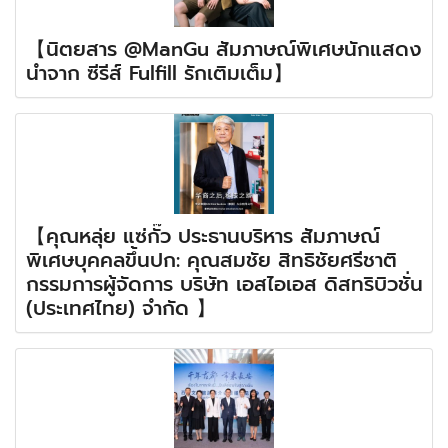
【นิตยสาร @ManGu สัมภาษณ์พิเศษนักแสดง
นำจาก ซีรีส์ Fulfill รักเติมเต็ม】
【คุณหลุ่ย แซ่กั๊ว ประธานบริหาร สัมภาษณ์
พิเศษบุคคลขึ้นปก: คุณสมชัย สิทธิชัยศรีชาติ
กรรมการผู้จัดการ บริษัท เอสไอเอส ดิสทริบิวชั่น
(ประเทศไทย) จำกัด 】