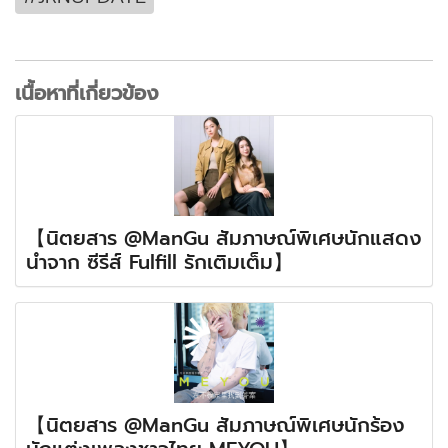
เนื้อหาที่เกี่ยวข้อง
【นิตยสาร @ManGu สัมภาษณ์พิเศษนักแสดง
นำจาก ซีรีส์ Fulfill รักเติมเต็ม】
【นิตยสาร @ManGu สัมภาษณ์พิเศษนักร้อง