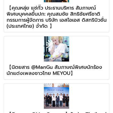
【คุณหลุ่ย แซ่กั๊ว ประธานบริหาร สัมภาษณ์
พิเศษบุคคลขึ้นปก: คุณสมชัย สิทธิชัยศรีชาติ
กรรมการผู้จัดการ บริษัท เอสไอเอส ดิสทริบิวชั่น
(ประเทศไทย) จำกัด 】
【นิตยสาร @ManGu สัมภาษณ์พิเศษนักร้อง
นักแต่งเพลงชาวไทย MEYOU】