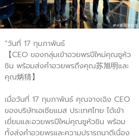
“วันที่ 17 กุมภาพันธ์
【CEO ของกลุ่มเข้าอวยพรปีใหม่คุณซูหัว
ชิน พร้อมส่งคำอวยพรถึงคุณ苏旭明และ
คุณ炳猜】
เมื่อวันที่ 17 กุมภาพันธ์ คุณจางเฉิง CEO
ของบริษัทเอเชียแมส ประเทศไทย ได้เข้า
เยี่ยมและอวยพรปีใหม่คุณซูหัวชิน พร้อม
ทั้งส่งคำอวยพรและความปรารถนาดีเนื่อง