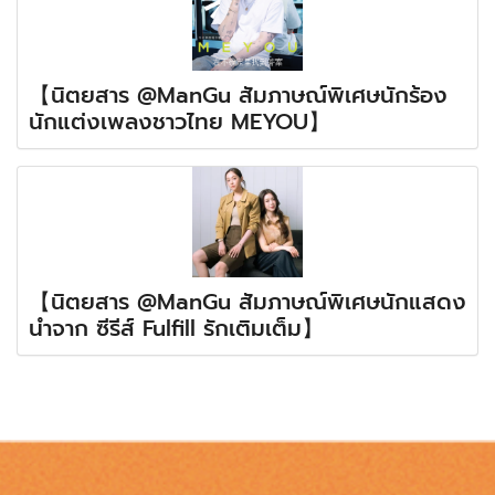
【นิตยสาร @ManGu สัมภาษณ์พิเศษนักร้อง
นักแต่งเพลงชาวไทย MEYOU】
【นิตยสาร @ManGu สัมภาษณ์พิเศษนักแสดง
นำจาก ซีรีส์ Fulfill รักเติมเต็ม】