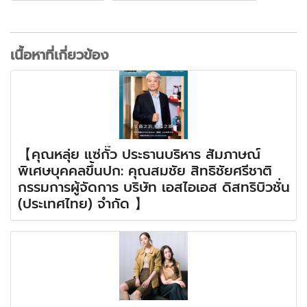
เนื้อหาที่เกี่ยวข้อง
【คุณหลุ่ย แซ่กั๊ว ประธานบริหาร สัมภาษณ์
พิเศษบุคคลขึ้นปก: คุณสมชัย สิทธิชัยศรีชาติ
กรรมการผู้จัดการ บริษัท เอสไอเอส ดิสทริบิวชั่น
(ประเทศไทย) จำกัด 】