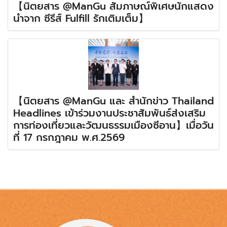
【นิตยสาร @ManGu สัมภาษณ์พิเศษนักแสดง
นำจาก ซีรีส์ Fulfill รักเติมเต็ม】
【นิตยสาร @ManGu และ สำนักข่าว Thailand
Headlines เข้าร่วมงานประชาสัมพันธ์ส่งเสริม
การท่องเที่ยวและวัฒนธรรมเมืองซีอาน】เมื่อวัน
ที่ 17 กรกฎาคม พ.ศ.2569