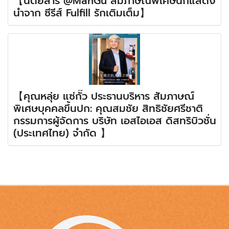
【นิตยสาร @ManGu สัมภาษณ์พิเศษนักแสดง
นำจาก ซีรีส์ Fulfill รักเติมเต็ม】
【คุณหลุ่ย แซ่กั๊ว ประธานบริหาร สัมภาษณ์
พิเศษบุคคลขึ้นปก: คุณสมชัย สิทธิชัยศรีชาติ
กรรมการผู้จัดการ บริษัท เอสไอเอส ดิสทริบิวชั่น
(ประเทศไทย) จำกัด 】