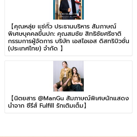
【คุณหลุ่ย แซ่กั๊ว ประธานบริหาร สัมภาษณ์
พิเศษบุคคลขึ้นปก: คุณสมชัย สิทธิชัยศรีชาติ
กรรมการผู้จัดการ บริษัท เอสไอเอส ดิสทริบิวชั่น
(ประเทศไทย) จำกัด 】
【นิตยสาร @ManGu สัมภาษณ์พิเศษนักแสดง
นำจาก ซีรีส์ Fulfill รักเติมเต็ม】