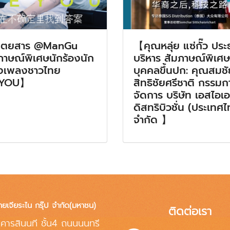
ิตยสาร @ManGu
【คุณหลุ่ย แซ่กั๊ว ประ
ภาษณ์พิเศษนักร้องนัก
บริหาร สัมภาษณ์พิเศษ
งเพลงชาวไทย
บุคคลขึ้นปก: คุณสมชั
YOU】
สิทธิชัยศรีชาติ กรรมกา
จัดการ บริษัท เอสไอเ
ดิสทริบิวชั่น (ประเทศ
จำกัด 】
ทยเจียระไน กรุ๊ป จำกัด(มหาชน)
ติดต่อเรา
คารสินนที ชั้น4 ถนนนนทรี