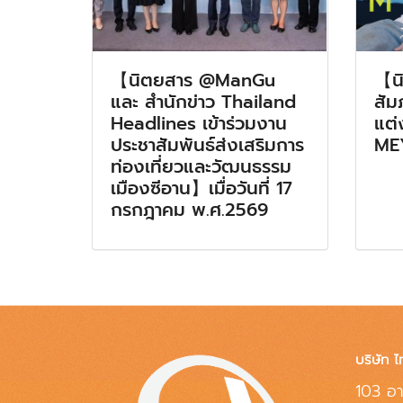
【นิตยสาร @ManGu
【น
และ สำนักข่าว Thailand
สัม
Headlines เข้าร่วมงาน
แต่
ประชาสัมพันธ์ส่งเสริมการ
ME
ท่องเที่ยวและวัฒนธรรม
เมืองซีอาน】เมื่อวันที่ 17
กรกฎาคม พ.ศ.2569
บริษัท ไ
103 อา