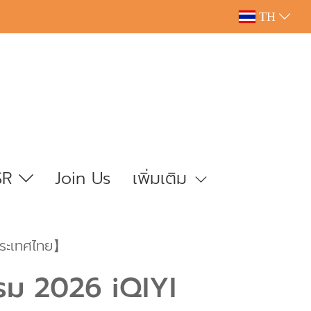
TH
SR
Join Us
เพิ่มเติม
ประเทศไทย】
รม 2026 iQIYI