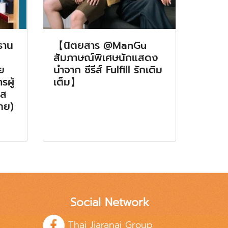
ธาน
【นิตยสาร @ManGu
สัมภาษณ์พิเศษนักแสดง
ย
นำจาก ซีรีส์ Fulfill รักเติม
รผู้
เต็ม】
อส
ไทย)
Social Network
Thai Jiaranai Group