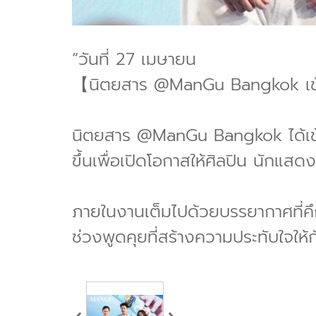
“วันที่ 27 เมษายน
【นิตยสาร @ManGu Bangkok เข้า
นิตยสาร @ManGu Bangkok ได้เข้
ขึ้นเพื่อเปิดโอกาสให้ศิลปิน นักแส
ภายในงานเต็มไปด้วยบรรยากาศที่คึ
ช่วงพูดคุยที่สร้างความประทับใจให้กั