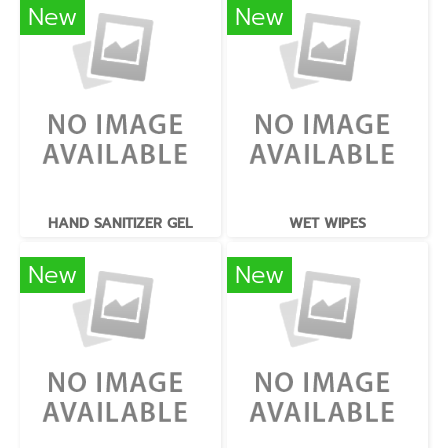
New
New
HAND SANITIZER GEL
WET WIPES
New
New