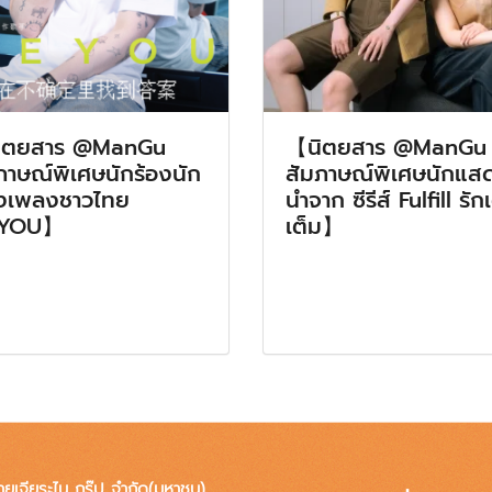
ิตยสาร @ManGu
【นิตยสาร @ManGu
ภาษณ์พิเศษนักร้องนัก
สัมภาษณ์พิเศษนักแส
งเพลงชาวไทย
นำจาก ซีรีส์ Fulfill รัก
YOU】
เต็ม】
ทยเจียระไน กรุ๊ป จำกัด(มหาชน)