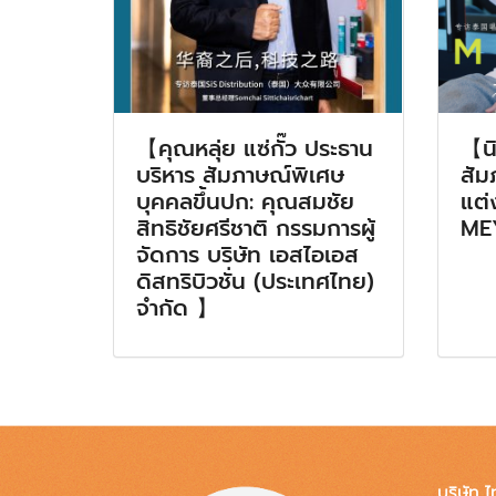
【คุณหลุ่ย แซ่กั๊ว ประธาน
【น
บริหาร สัมภาษณ์พิเศษ
สัม
บุคคลขึ้นปก: คุณสมชัย
แต่
สิทธิชัยศรีชาติ กรรมการผู้
ME
จัดการ บริษัท เอสไอเอส
ดิสทริบิวชั่น (ประเทศไทย)
จำกัด 】
บริษัท ไ