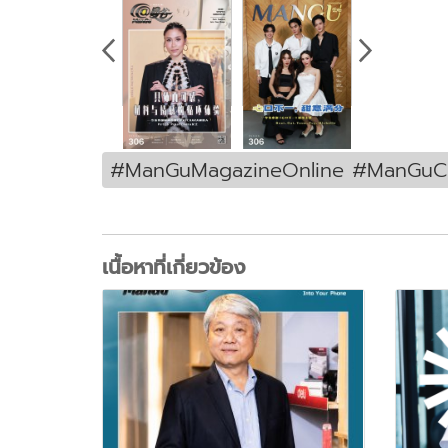
#ManGuMagazineOnline #ManGuCo
เนื้อหาที่เกี่ยวข้อง