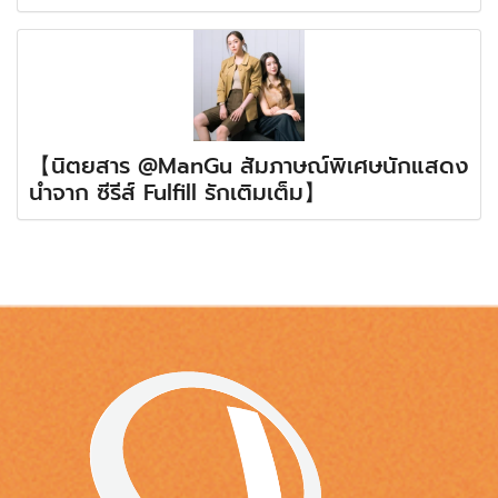
【นิตยสาร @ManGu สัมภาษณ์พิเศษนักแสดง
นำจาก ซีรีส์ Fulfill รักเติมเต็ม】