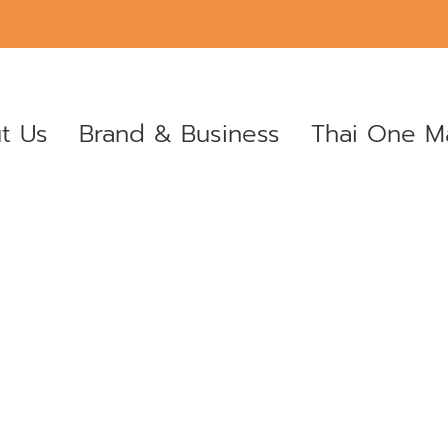
t Us
Brand & Business
Thai One Ma